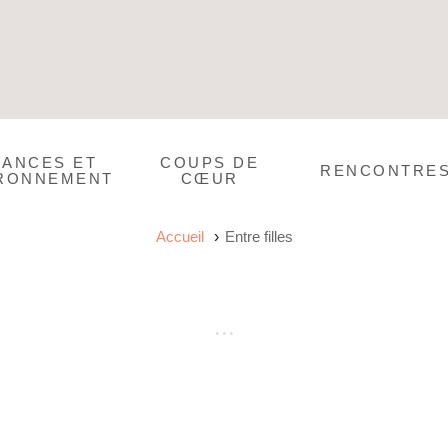
CANCES ET
COUPS DE
RENCONTRE
RONNEMENT
CŒUR
Accueil
Entre filles
ils
arer votre corps pour être au top cet été. Découvrez nos 5 consei