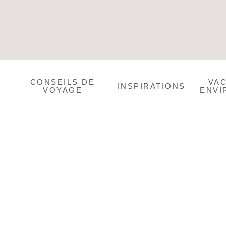
CONSEILS DE
VA
INSPIRATIONS
VOYAGE
ENVI
Préparer son corps pour l'été : tous nos conse
Bye bye le stress et vive les vacances ! Il est temps de prép
une crinière de rêve avant les vacances d'été !